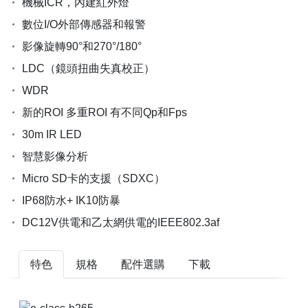
機械ICR，內建紅外燈
數位I/O外部傳感器和報警
影像旋轉90°和270°/180°
LDC（鏡頭扭曲失真校正）
WDR
新的ROI 多重ROI 有不同Qp和Fps
30m IR LED
智慧影像分析
Micro SD卡的支援（SDXC）
IP68防水+ IK10防暴
DC12V供電和乙太網供電的IEEE802.3af
特色
規格
配件選購
下載